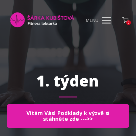
MENU
0
1. týden
Vítám Vás! Podklady k výzvě si
stáhněte zde --->>