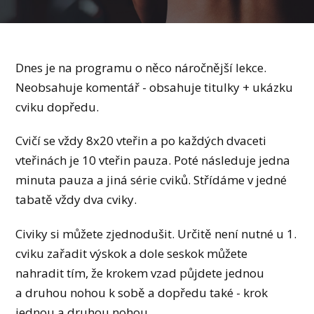
Dnes je na programu o něco náročnější lekce.
Neobsahuje komentář - obsahuje titulky + ukázku
cviku dopředu.
Cvičí se vždy 8x20 vteřin a po každých dvaceti
vteřinách je 10 vteřin pauza. Poté následuje jedna
minuta pauza a jiná série cviků. Střídáme v jedné
tabatě vždy dva cviky.
Civiky si můžete zjednodušit. Určitě není nutné u 1.
cviku zařadit výskok a dole seskok můžete
nahradit tím, že krokem vzad půjdete jednou
a druhou nohou k sobě a dopředu také - krok
jednou a druhou nohou.