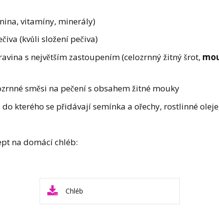
knina, vitamíny, minerály)
va (kvůli složení pečiva)
ravina s největším zastoupením (celozrnný žitný šrot,
mouk
lozrnné směsi na pečení s obsahem žitné mouky
do kterého se přidávají semínka a ořechy, rostlinné oleje
pt na domácí chléb:
Chléb