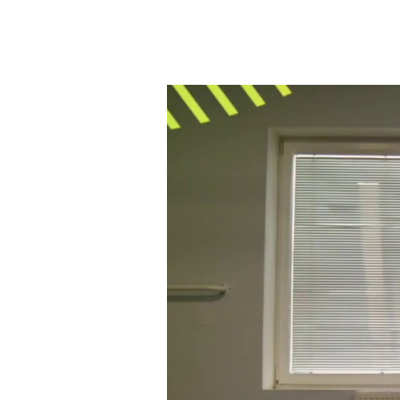
Video
přehrávač