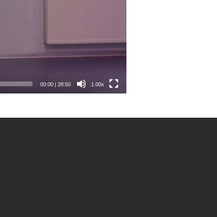
00:00
|
28:50
1.00x