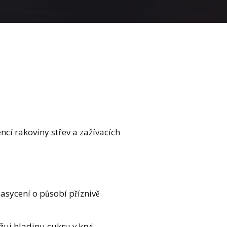
ncí rakoviny střev a zažívacích
ycení o působí příznivě
ižuj hladinu cukru v krvi,