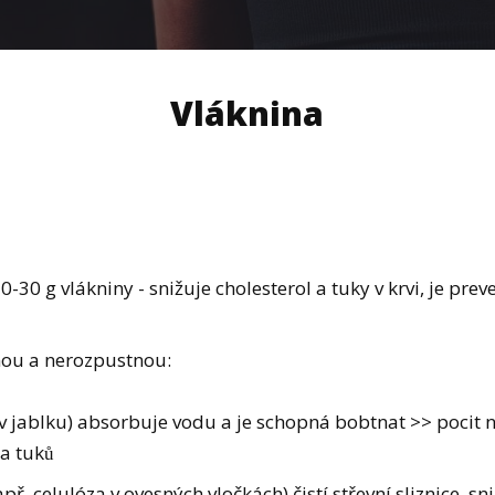
Vláknina
0-30 g vlákniny - snižuje cholesterol a tuky v krvi, je preve
nou a nerozpustnou:
 v jablku) absorbuje vodu a je schopná bobtnat >> pocit nas
a tuků
. celulóza v ovesných vločkách) čistí střevní sliznice, sn