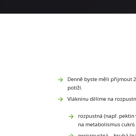
Denně byste měli přijmout 2
potíží.
Vlákninu dělíme na rozpust
rozpustná (např. pektin
na metabolismus cukrů 
nerozpustná – hrubá (např