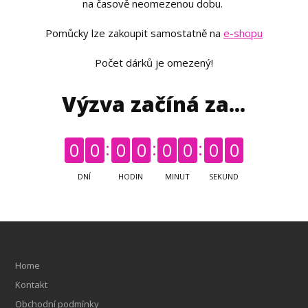
na časově neomezenou dobu.
Pomůcky lze zakoupit samostatně na
e-shopu
Počet dárků je omezený!
Výzva začíná za...
0
0
0
0
0
0
0
0
DNÍ
HODIN
MINUT
SEKUND
Home
Kontakt
Obchodní podmínky