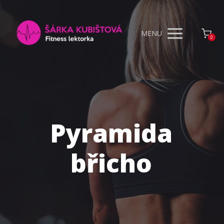
MENU
0
Pyramida
břicho