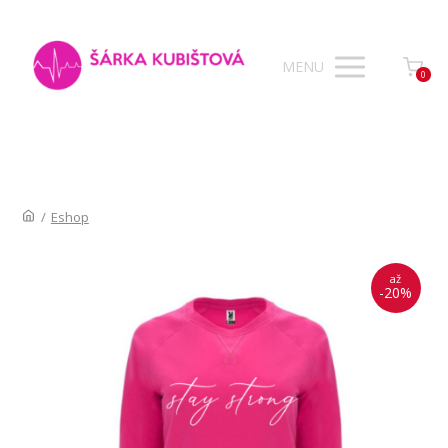
MENU
0
/
Eshop
až
-20%