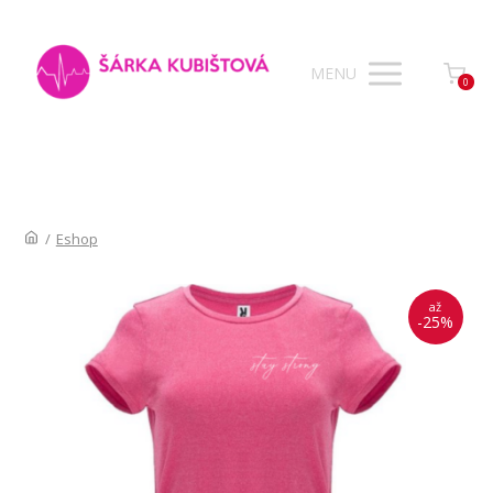
MENU
0
/
Eshop
až
-25%