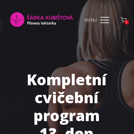
MENU
0
Kompletní
cvičební
program
13. den