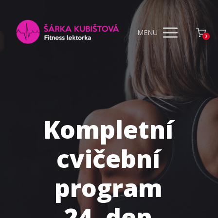
MENU
0
Kompletní
cvičební
program
24. den