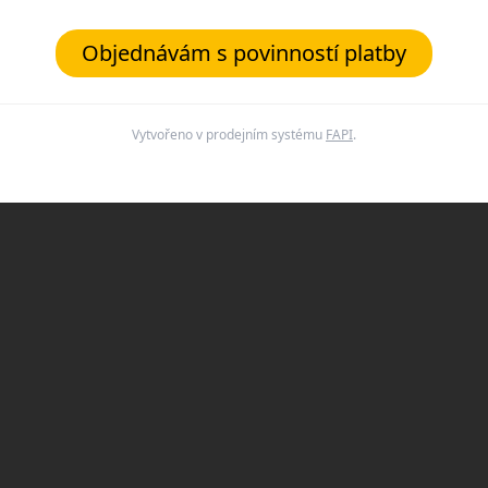
Objednávám s povinností platby
Vytvořeno v prodejním systému
FAPI
.