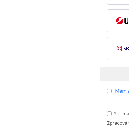
Mám s
Souhla
Zpracován