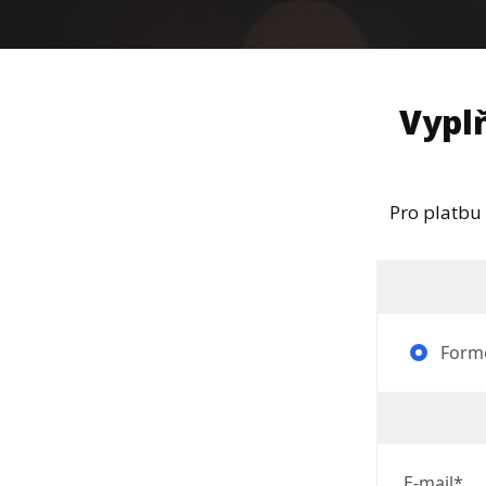
Vypl
Pro platbu
Formo
E-mail*