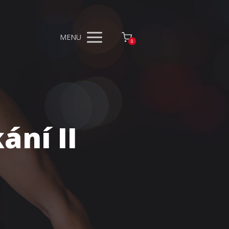
MENU
0
ní II