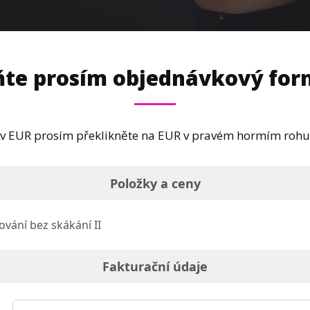
ňte prosím objednávkový for
 v EUR prosím překlikněte na EUR v pravém hormím rohu
Položky a ceny
vání bez skákání II
Fakturační údaje