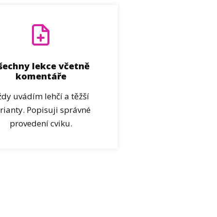
šechny lekce včetně
komentáře
ždy uvádím lehčí a těžší
rianty. Popisuji správné
provedení cviku.