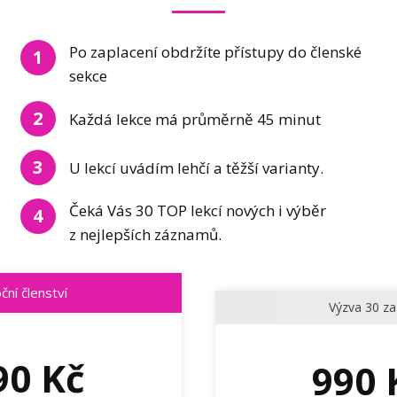
Po zaplacení obdržíte přístupy do členské
1
sekce
2
Každá lekce má průměrně 45 minut
3
U lekcí uvádím lehčí a těžší varianty.
Čeká Vás 30 TOP lekcí nových i výběr
4
z nejlepších záznamů.
ční členství
Výzva 30 za
90 Kč
990 