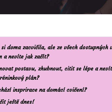
 si doma zacvičila, ale ze všech dostupných 
 a nevíte jak začít?
ovat postavu, zhubnout, citit se lépe a nevíte
tréninkový plán?
hází insprirace na domácí cvičení?
čit ještě dnes!