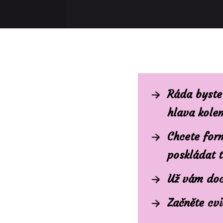
Ráda byste
hlava kolem
Chcete form
poskládat 
Už vám doc
Začněte cvi