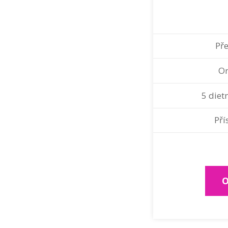
Pře
On
5 diet
Pří
O