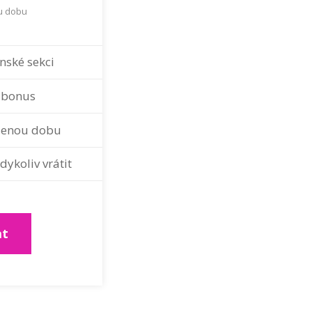
u dobu
enské sekci
o bonus
zenou dobu
dykoliv vrátit
at