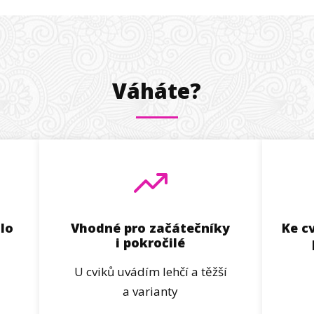
Váháte?
lo
Vhodné pro začátečníky
Ke c
i pokročilé
U cviků uvádím lehčí a těžší
a varianty