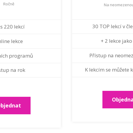
Ročně
Na neomezeno
30 TOP lekcí v čl
s 220 lekcí
+ 2 lekce jak
line lekce
Přístup na neome
ních programů
K lekcím se můžete k
stup na rok
Objedn
bjednat