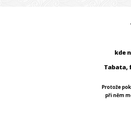
kde n
Tabata, 
Protože poku
při něm mé