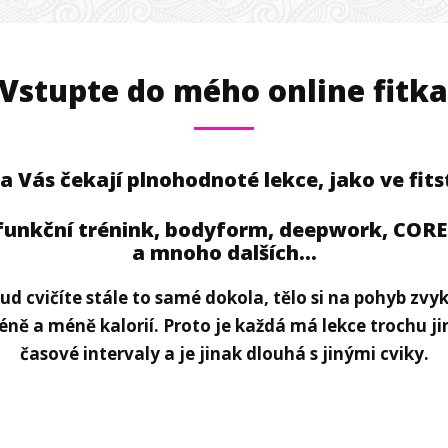
Vstupte do mého online fitk
a Vás čekají plnohodnoté lekce, jako ve fits
funkční trénink, bodyform, deepwork, COR
a mnoho dalších...
d cvičíte stále to samé dokola, tělo si na pohyb zvy
ně a méně kalorií. Proto je každá má lekce trochu ji
časové intervaly a je jinak dlouhá s jinými cviky.