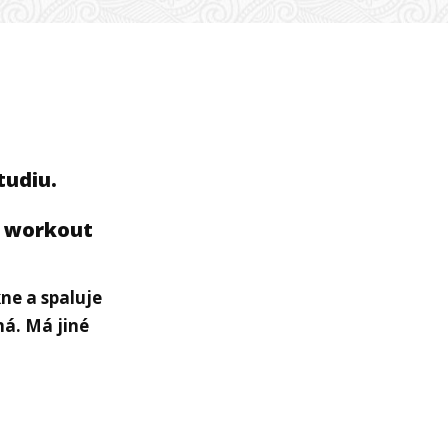
a
tudiu.
E workout
kne a spaluje
ná. Má jiné